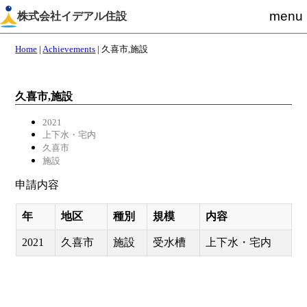
menu
株式会社イデアル住設
Home
|
Achievements
|
久喜市,施設
久喜市,施設
2021
上下水・宅内
久喜市
施設
申請内容
年
地区
種別
規模
内容
2021
久喜市
施設
受水槽
上下水・宅内