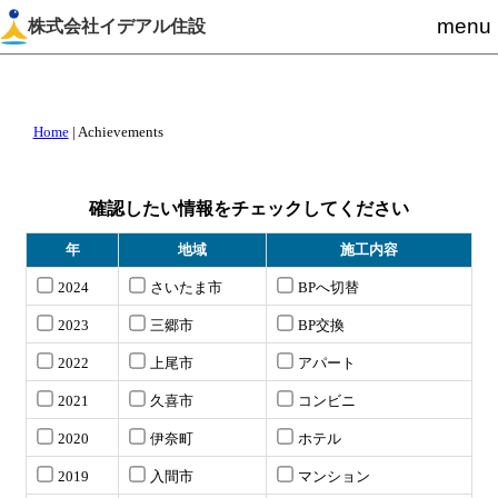
menu
株式会社イデアル住設
Home
|
Achievements
確認したい情報をチェックしてください
年
地域
施工内容
2024
さいたま市
BPへ切替
2023
三郷市
BP交換
2022
上尾市
アパート
2021
久喜市
コンビニ
2020
伊奈町
ホテル
2019
入間市
マンション