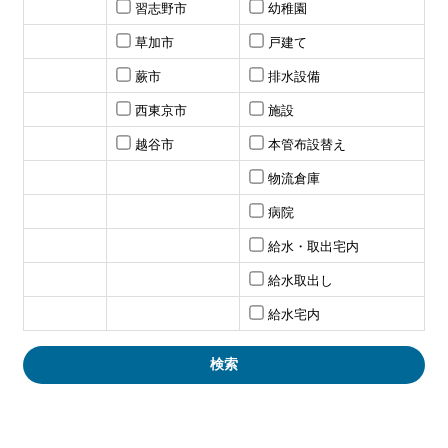
習志野市
幼稚園
草加市
戸建て
蕨市
排水設備
西東京市
施設
越谷市
本管布設替え
物流倉庫
病院
給水・取出宅内
給水取出し
給水宅内
検索