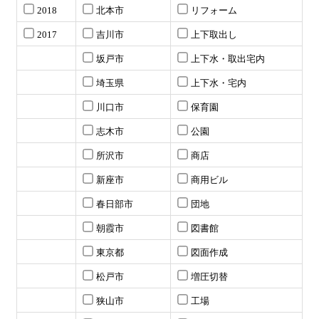
2018
北本市
リフォーム
2017
吉川市
上下取出し
坂戸市
上下水・取出宅内
埼玉県
上下水・宅内
川口市
保育園
志木市
公園
所沢市
商店
新座市
商用ビル
春日部市
団地
朝霞市
図書館
東京都
図面作成
松戸市
増圧切替
狭山市
工場