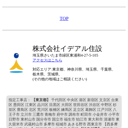
TOP
株式会社イデアル住設
埼玉県さいたま市緑区東浦和4-27-5-105
アクセスはこちら
対応エリア:東京都、神奈川県、埼玉県、千葉県、
栃木県、茨城県、
(その他の地域はご相談ください)
指定工事店：
【東京都】
千代田区 中央区 港区 新宿区 文京区 台東
区 墨田区 江東区 品川区 目黒区 大田区 世田谷区 渋谷区 中野区 杉
並区 豊島区 北区 荒川区 板橋区 練馬区 足立区 葛飾区 江戸川区 八
王子市 立川市 三鷹市 青梅市 府中市 調布市 町田市 小金井市 小平市
日野市 東村山市 国分寺市 国立市 福生市 狛江市 東大和市 清瀬市 東
久留米市 武蔵村山市 多摩市 稲城市 あきる野市 西東京市 【西多摩