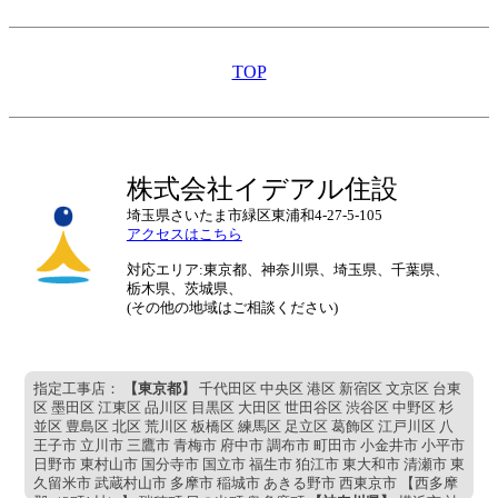
TOP
株式会社イデアル住設
埼玉県さいたま市緑区東浦和4-27-5-105
アクセスはこちら
対応エリア:東京都、神奈川県、埼玉県、千葉県、
栃木県、茨城県、
(その他の地域はご相談ください)
指定工事店：
【東京都】
千代田区 中央区 港区 新宿区 文京区 台東
区 墨田区 江東区 品川区 目黒区 大田区 世田谷区 渋谷区 中野区 杉
並区 豊島区 北区 荒川区 板橋区 練馬区 足立区 葛飾区 江戸川区 八
王子市 立川市 三鷹市 青梅市 府中市 調布市 町田市 小金井市 小平市
日野市 東村山市 国分寺市 国立市 福生市 狛江市 東大和市 清瀬市 東
久留米市 武蔵村山市 多摩市 稲城市 あきる野市 西東京市 【西多摩