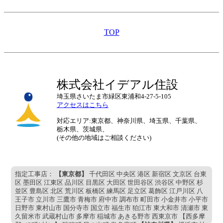
TOP
株式会社イデアル住設
埼玉県さいたま市緑区東浦和4-27-5-105
アクセスはこちら
対応エリア:東京都、神奈川県、埼玉県、千葉県、
栃木県、茨城県、
(その他の地域はご相談ください)
指定工事店：
【東京都】
千代田区 中央区 港区 新宿区 文京区 台東
区 墨田区 江東区 品川区 目黒区 大田区 世田谷区 渋谷区 中野区 杉
並区 豊島区 北区 荒川区 板橋区 練馬区 足立区 葛飾区 江戸川区 八
王子市 立川市 三鷹市 青梅市 府中市 調布市 町田市 小金井市 小平市
日野市 東村山市 国分寺市 国立市 福生市 狛江市 東大和市 清瀬市 東
久留米市 武蔵村山市 多摩市 稲城市 あきる野市 西東京市 【西多摩