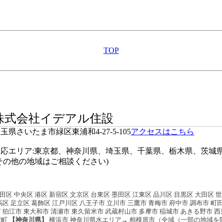
TOP
株式会社イデアル住設
玉県さいたま市緑区東浦和4-27-5-105
アクセスはこちら
対応エリア:東京都、神奈川県、埼玉県、千葉県、栃木県、茨城
その他の地域はご相談ください)
田区 中央区 港区 新宿区 文京区 台東区 墨田区 江東区 品川区 目黒区 大田区 
馬区 足立区 葛飾区 江戸川区 八王子市 立川市 三鷹市 青梅市 府中市 調布市 町
 狛江市 東大和市 清瀬市 東久留米市 武蔵村山市 多摩市 稲城市 あきる野市 
摩町
【神奈川県】
横浜市 神奈川県水エリア→ 相模原市（全域（一部の地域を