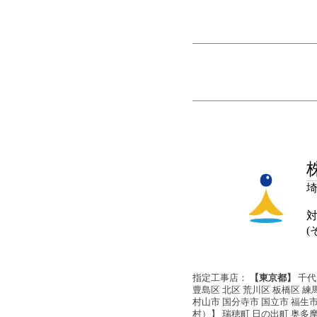
埼
(
指定工事店：
【東京都】
千代
豊島区 北区 荒川区 板橋区 練
村山市 国分寺市 国立市 福生市
村）】 瑞穂町 日の出町 奥多