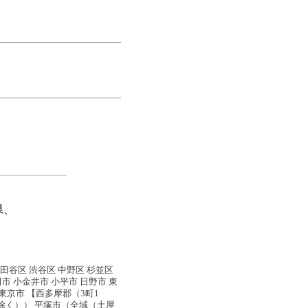
県、
世田谷区 渋谷区 中野区 杉並区
田市 小金井市 小平市 日野市 東
西東京市 【西多摩郡（3町1
除く）） 平塚市（全域（土屋