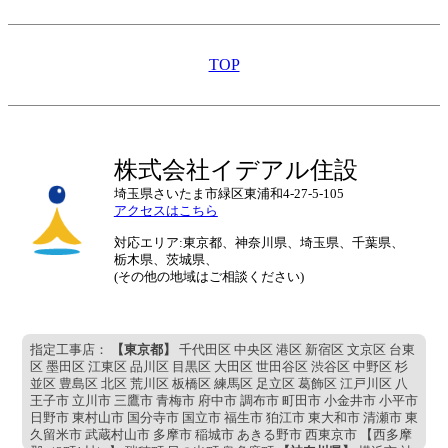
TOP
株式会社イデアル住設
埼玉県さいたま市緑区東浦和4-27-5-105
アクセスはこちら
対応エリア:東京都、神奈川県、埼玉県、千葉県、
栃木県、茨城県、
(その他の地域はご相談ください)
指定工事店：
【東京都】
千代田区 中央区 港区 新宿区 文京区 台東
区 墨田区 江東区 品川区 目黒区 大田区 世田谷区 渋谷区 中野区 杉
並区 豊島区 北区 荒川区 板橋区 練馬区 足立区 葛飾区 江戸川区 八
王子市 立川市 三鷹市 青梅市 府中市 調布市 町田市 小金井市 小平市
日野市 東村山市 国分寺市 国立市 福生市 狛江市 東大和市 清瀬市 東
久留米市 武蔵村山市 多摩市 稲城市 あきる野市 西東京市 【西多摩