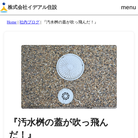
menu
株式会社イデアル住設
Home
|
社内ブログ
|
『汚水桝の蓋が吹っ飛んだ！』
『汚水桝の蓋が吹っ飛ん
だ！』