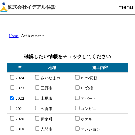
menu
株式会社イデアル住設
Home
|
Achievements
確認したい情報をチェックしてください
年
地域
施工内容
2024
さいたま市
BPへ切替
2023
三郷市
BP交換
2022
上尾市
アパート
2021
久喜市
コンビニ
2020
伊奈町
ホテル
2019
入間市
マンション