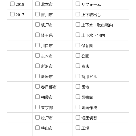
2018
北本市
リフォーム
2017
吉川市
上下取出し
坂戸市
上下水・取出宅内
埼玉県
上下水・宅内
川口市
保育園
志木市
公園
所沢市
商店
新座市
商用ビル
春日部市
団地
朝霞市
図書館
東京都
図面作成
松戸市
増圧切替
狭山市
工場