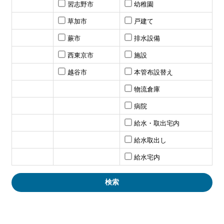
習志野市
幼稚園
草加市
戸建て
蕨市
排水設備
西東京市
施設
越谷市
本管布設替え
物流倉庫
病院
給水・取出宅内
給水取出し
給水宅内
検索