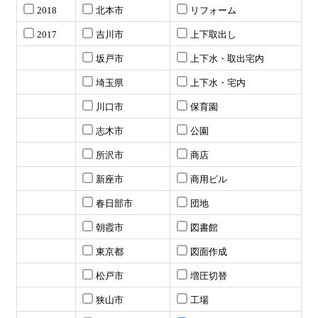
2018
北本市
リフォーム
2017
吉川市
上下取出し
坂戸市
上下水・取出宅内
埼玉県
上下水・宅内
川口市
保育園
志木市
公園
所沢市
商店
新座市
商用ビル
春日部市
団地
朝霞市
図書館
東京都
図面作成
松戸市
増圧切替
狭山市
工場