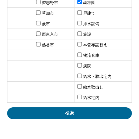
習志野市
幼稚園
草加市
戸建て
蕨市
排水設備
西東京市
施設
越谷市
本管布設替え
物流倉庫
病院
給水・取出宅内
給水取出し
給水宅内
検索