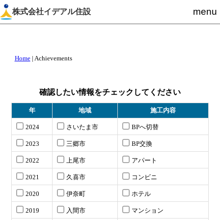
menu
株式会社イデアル住設
Home
|
Achievements
確認したい情報をチェックしてください
年
地域
施工内容
2024
さいたま市
BPへ切替
2023
三郷市
BP交換
2022
上尾市
アパート
2021
久喜市
コンビニ
2020
伊奈町
ホテル
2019
入間市
マンション