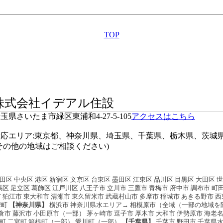
TOP
株式会社イデアル住設
玉県さいたま市緑区東浦和4-27-5-105
アクセスはこちら
対応エリア:東京都、神奈川県、埼玉県、千葉県、栃木県、茨城
その他の地域はご相談ください)
田区 中央区 港区 新宿区 文京区 台東区 墨田区 江東区 品川区 目黒区 大田区 
馬区 足立区 葛飾区 江戸川区 八王子市 立川市 三鷹市 青梅市 府中市 調布市 町
 狛江市 東大和市 清瀬市 東久留米市 武蔵村山市 多摩市 稲城市 あきる野市 
摩町
【神奈川県】
横浜市 神奈川県水エリア→ 相模原市（全域（一部の地域を
市 藤沢市 小田原市（一部） 茅ヶ崎市 逗子市 厚木市 大和市 伊勢原市 海老
町 二宮町 箱根町（一部） 愛川町（一部）
【千葉県】
千葉市 野田市 千葉県