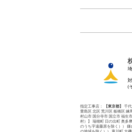
埼
(
指定工事店：
【東京都】
千代
豊島区 北区 荒川区 板橋区 練
村山市 国分寺市 国立市 福生市
村）】 瑞穂町 日の出町 奥多
のうち字遠藤原を除く）） 鎌倉
の地域を除く）） 寒川町 大磯