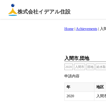
株式会社イデアル住設
Home
|
Achievements
|
入間
入間市,団地
2020
入間市
団地
給水取
申請内容
年
地区
2020
入間