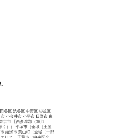
県、
世田谷区 渋谷区 中野区 杉並区
田市 小金井市 小平市 日野市 東
西東京市 【西多摩郡（3町1
除く）） 平塚市（全域（土屋
名市 綾瀬市 葉山町（全域（一部
水エリア→ 千葉市（中央区全